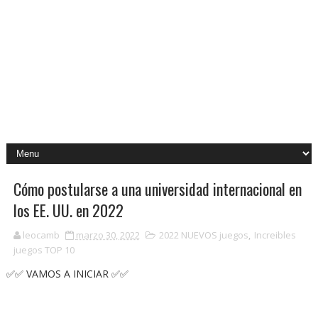
Cómo postularse a una universidad internacional en
los EE. UU. en 2022
leocamb
marzo 30, 2022
2022 NUEVOS juegos
,
Increibles
juegos TOP 10
✅✅ VAMOS A INICIAR ✅✅