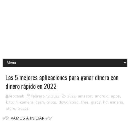
Las 5 mejores aplicaciones para ganar dinero con
dinero rápido en 2022
leocamb
febrero 12, 2022
2022
,
amazon
,
android
,
apps
,
bitcoin
,
camera
,
cash
,
cripto
,
dowonload
,
free
,
gratis
,
hd
,
mineria
,
store
,
trucos
✅✅ VAMOS A INICIAR ✅✅